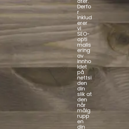
ater.
Derfo
r
inklud
erer
vi
SEO-
opti
malis
ering
av
innho
ldet
på
nettsi
den
din
slik at
den
når
målg
rupp
en
din