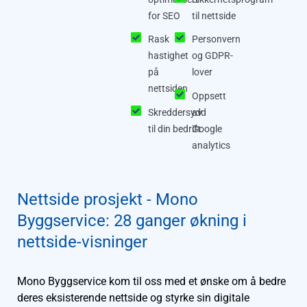
for SEO
til nettside
Rask
Personvern
hastighet
og GDPR-
på
lover
nettsiden
Oppsett
Skreddersydd
av
til din bedrift
Google
analytics
Nettside prosjekt - Mono
Byggservice: 28 ganger økning i
nettside-visninger
Mono Byggservice kom til oss med et ønske om å bedre
deres eksisterende nettside og styrke sin digitale