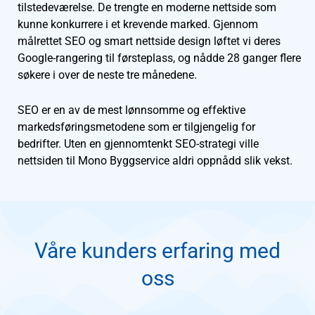
tilstedeværelse. De trengte en moderne nettside som
kunne konkurrere i et krevende marked. Gjennom
målrettet SEO og smart nettside design løftet vi deres
Google-rangering til førsteplass, og nådde 28 ganger flere
søkere i over de neste tre månedene.
SEO er en av de mest lønnsomme og effektive
markedsføringsmetodene som er tilgjengelig for
bedrifter. Uten en gjennomtenkt SEO-strategi ville
nettsiden til Mono Byggservice aldri oppnådd slik vekst.
Mono nettside lokal ranking
Mono nettside prosjekter
Mono nettside hjem
Mono nettside SEO
Våre kunders erfaring med
oss