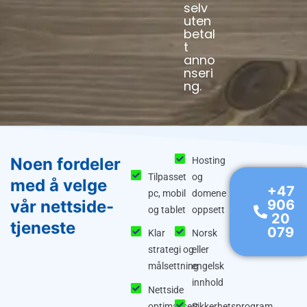
selv
uten
betal
t
anno
nseri
ng.
Noen fordeler
Hosting
Tilpasset
og
med å velge
+47
pc, mobil
domene
vår nettside-
906
og tablet
oppsett
20
tjeneste
079
Klar
Norsk
strategi og
eller
målsettning
engelsk
innhold
Nettside
optimalisert
Sikkerhetsprogram